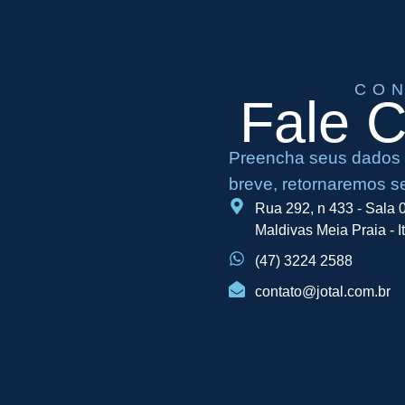
CO
Fale 
Preencha seus dados 
breve, retornaremos s
Rua 292, n 433 - Sala 0
Maldivas Meia Praia - 
(47) 3224 2588
contato@jotal.com.br